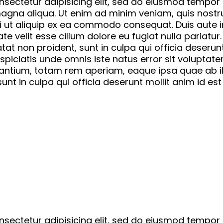
nsectetur adipisicing elit, sed do eiusmod tempor
 magna aliqua. Ut enim ad minim veniam, quis nostr
si ut aliquip ex ea commodo consequat. Duis aute i
te velit esse cillum dolore eu fugiat nulla pariatur.
at non proident, sunt in culpa qui officia deserunt
spiciatis unde omnis iste natus error sit voluptat
ntium, totam rem aperiam, eaque ipsa quae ab il
 sunt in culpa qui officia deserunt mollit anim id es
nsectetur adipisicing elit, sed do eiusmod tempor