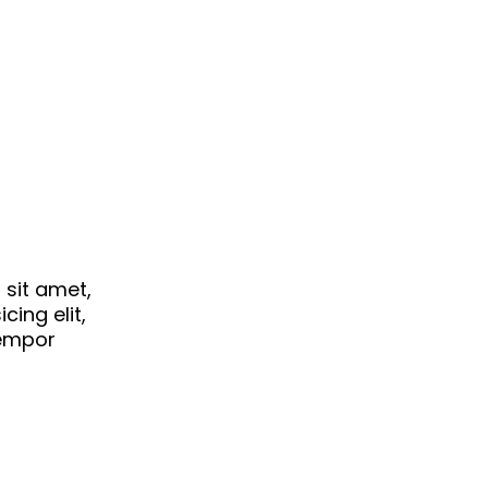
 sit amet,
cing elit,
empor