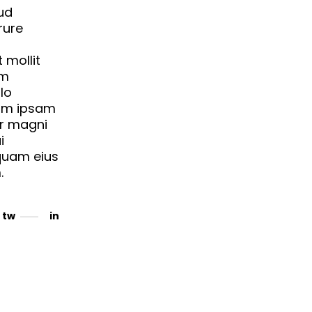
ud
rure
 mollit
em
lo
nim ipsam
ur magni
i
mquam eius
.
tw
in