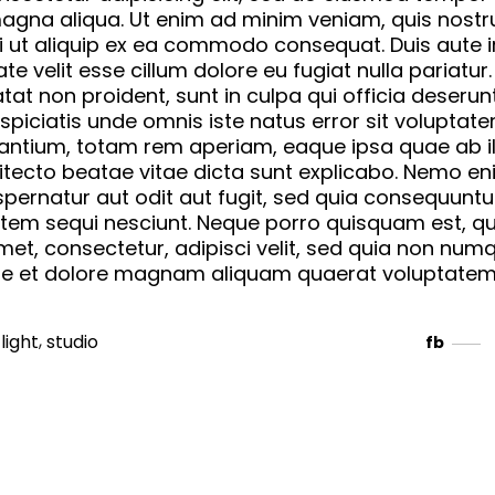
 magna aliqua. Ut enim ad minim veniam, quis nostr
si ut aliquip ex ea commodo consequat. Duis aute i
te velit esse cillum dolore eu fugiat nulla pariatur.
at non proident, sunt in culpa qui officia deserunt
spiciatis unde omnis iste natus error sit voluptat
ntium, totam rem aperiam, eaque ipsa quae ab il
chitecto beatae vitae dicta sunt explicabo. Nemo e
spernatur aut odit aut fugit, sed quia consequunt
atem sequi nesciunt. Neque porro quisquam est, qu
met, consectetur, adipisci velit, sed quia non nu
re et dolore magnam aliquam quaerat voluptatem
,
,
light
studio
fb