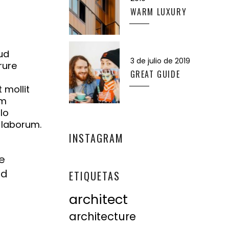
WARM LUXURY
ud
3 de julio de 2019
rure
GREAT GUIDE
 mollit
em
lo
t laborum.
INSTAGRAM
e
id
ETIQUETAS
architect
architecture