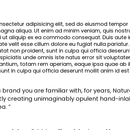
nsectetur adipisicing elit, sed do eiusmod tempor
 magna aliqua. Ut enim ad minim veniam, quis nostr
si ut aliquip ex ea commodo consequat. Duis aute i
te velit esse cillum dolore eu fugiat nulla pariatur.
at non proident, sunt in culpa qui officia deserunt
spiciatis unde omnis iste natus error sit voluptat
ntium, totam rem aperiam, eaque ipsa quae ab il
 sunt in culpa qui officia deserunt mollit anim id es
brand you are familiar with, for years, Natur
ly creating unimaginably opulent hand-inla
a. ”