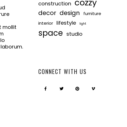
cozzy
construction
ud
decor
design
rure
furniture
lifestyle
interior
light
 mollit
space
em
studio
lo
t laborum.
CONNECT WITH US